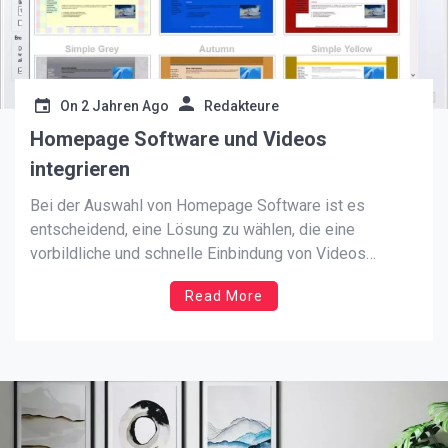
On
2 Jahren Ago
Redakteure
Homepage Software und Videos
integrieren
Bei der Auswahl von Homepage Software ist es
entscheidend, eine Lösung zu wählen, die eine
vorbildliche und schnelle Einbindung von Videos
gewährt, um die User Know-how zu perfektionieren. Um
Read More
mit der Erstellung Ihrer Internetseite zu beginnen,
müssen Sie zunächst HomepageFIX auf Ihrem PC
installieren. Dies ist in der Regel ein […]