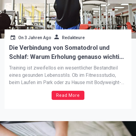
On
3 Jahren Ago
Redakteure
Die Verbindung von Somatodrol und
Schlaf: Warum Erholung genauso wichtig
ist wie das Training selbst
Training ist zweifellos ein wesentlicher Bestandteil
eines gesunden Lebensstils. Ob im Fitnessstudio,
beim Laufen im Park oder zu Hause mit Bodyweight-
Übungen – körperliche Aktivität fördert nicht nur die
Read More
körperliche Gesundheit, sondern auch das allgemeine
Wohlbefinden. Ein Aspekt, der jedoch oft vernachlässigt
wird, ist die Bedeutung von ausreichendem Schlaf und
die […]