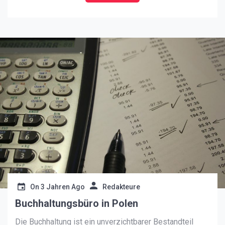
nagelneuer Computer die beste Wahl ist? In diesem
Artikel werden wir die Vorteile von gebrauchten
Computern gegenüber neuen Modellen erkunden und
[…]
On
3 Jahren Ago
Redakteure
Buchhaltungsbüro in Polen
Die Buchhaltung ist ein unverzichtbarer Bestandteil