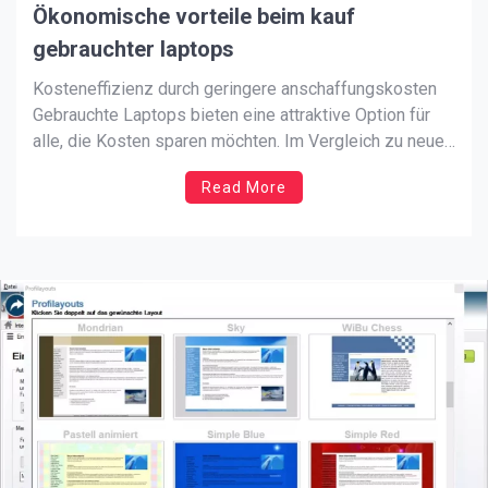
Ökonomische vorteile beim kauf
gebrauchter laptops
Kosteneffizienz durch geringere anschaffungskosten
Gebrauchte Laptops bieten eine attraktive Option für
alle, die Kosten sparen möchten. Im Vergleich zu neuen
Modellen sind sie oft deutlich günstiger. Dies ist
Read More
besonders vorteilhaft für Privatpersonen, Studenten
und kleine Unternehmen, die ein begrenztes Budget
haben. Die niedrigeren Anschaffungskosten
ermöglichen es den Nutzern, eine hochwertige […]