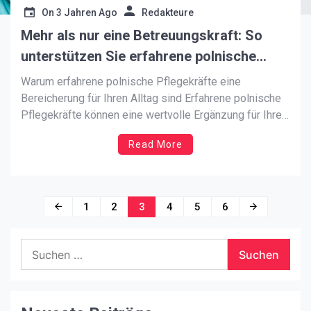
On
3 Jahren Ago
Redakteure
Mehr als nur eine Betreuungskraft: So
unterstützen Sie erfahrene polnische
Pflegekräfte in Ihrem Alltag
Warum erfahrene polnische Pflegekräfte eine
Bereicherung für Ihren Alltag sind Erfahrene polnische
Pflegekräfte können eine wertvolle Ergänzung für Ihren
Alltag sein. Sie bringen nicht nur Fachwissen und
Read More
Erfahrung mit, sondern auch eine positive Einstellung
und Empathie. Polnische Pflegekräfte sind in der Regel
sehr engagiert und motiviert, um ihre Arbeit so […]
Beitragsnavigation
1
2
3
4
5
6
Suchen
nach: