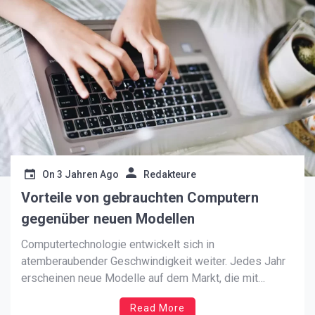
On
3 Jahren Ago
Redakteure
Vorteile von gebrauchten Computern
gegenüber neuen Modellen
Computertechnologie entwickelt sich in
atemberaubender Geschwindigkeit weiter. Jedes Jahr
erscheinen neue Modelle auf dem Markt, die mit
verlockenden Funktionen und beeindruckender
Read More
Leistung locken. Doch bedeutet das wirklich, dass ein