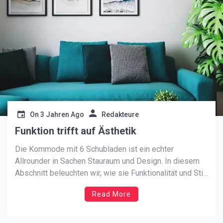
On
3 Jahren Ago
Redakteure
Funktion trifft auf Ästhetik
Die Kommode mit 6 Schubladen ist ein echter
Allrounder in Sachen Stauraum und Design. In diesem
Abschnitt beleuchten wir, wie sie Funktionalität und Stil
harmonisch vereint, um jeden Wohnraum zu bereichern.
Read More
Designaspekte: Eleganz in jedem Detail Eine Kommode
mit 6 Schubladen bietet vielfältige Designoptionen. Ob
modern, klassisch oder im Vintage-Stil […]