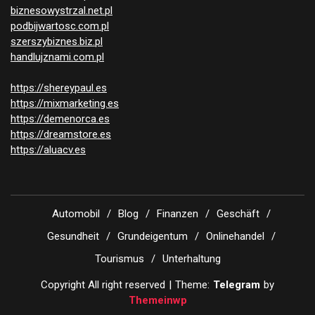
biznesowystrzal.net.pl
podbijwartosc.com.pl
szerszybiznes.biz.pl
handlujznami.com.pl
https://shereypaul.es
https://mixmarketing.es
https://demenorca.es
https://dreamstore.es
https://aluacv.es
Automobil
Blog
Finanzen
Geschäft
Gesundheit
Grundeigentum
Onlinehandel
Tourismus
Unterhaltung
Copyright All right reserved
|
Theme:
Telegram
by
Themeinwp