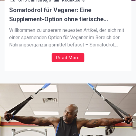
On
3 Jahren Ago
Redakteure
Somatodrol für Veganer: Eine
Supplement-Option ohne tierische
Inhaltsstoffe
Willkommen zu unserem neuesten Artikel, der sich mit
einer spannenden Option für Veganer im Bereich der
Nahrungsergänzungsmittel befasst – Somatodrol.
Wenn du auf der Suche nach einer Supplement-Option
Read More
ohne tierische Inhaltsstoffe bist, könnte Somatodrol
genau das Richtige für dich sein. Lass uns eintauchen
und herausfinden, warum dieses Produkt bei Veganern
[…]