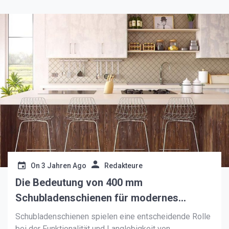
On
3 Jahren Ago
Redakteure
Die Bedeutung von 400 mm
Schubladenschienen für modernes
Möbeldesign
Schubladenschienen spielen eine entscheidende Rolle
bei der Funktionalität und Langlebigkeit von