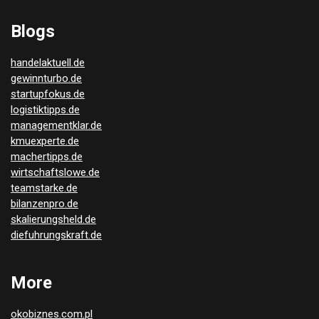
Blogs
handelaktuell.de
gewinnturbo.de
startupfokus.de
logistiktipps.de
managementklar.de
kmuexperte.de
machertipps.de
wirtschaftslowe.de
teamstarke.de
bilanzenpro.de
skalierungsheld.de
diefuhrungskraft.de
More
okobiznes.com.pl