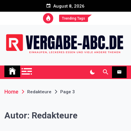
Skip
August 8, 2026
to
content
Trending Tags
Vergabe-abc.de Blog
Einkaufen, leckeres Essen und viele andere Themen
Home
Redakteure
Page 3
Autor:
Redakteure