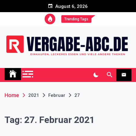
Skip
August 6, 2026
to
content
Trending Tags
Vergabe-abc.de Blog
Einkaufen, leckeres Essen und viele andere Themen
Home
2021
Februar
27
Tag:
27. Februar 2021