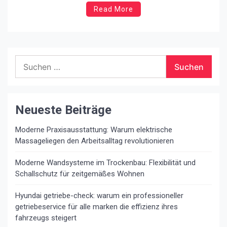
Read More
DVDs, Haushaltsgeräte und Fernsehgeräte sowie
Autos, die aus anderen Ländern importiert wurden. Ein
solcher Kauf ist praktisch – während Sie zu […]
Suchen
nach:
Neueste Beiträge
Moderne Praxisausstattung: Warum elektrische
Massageliegen den Arbeitsalltag revolutionieren
Moderne Wandsysteme im Trockenbau: Flexibilität und
Schallschutz für zeitgemäßes Wohnen
Hyundai getriebe-check: warum ein professioneller
getriebeservice für alle marken die effizienz ihres
fahrzeugs steigert