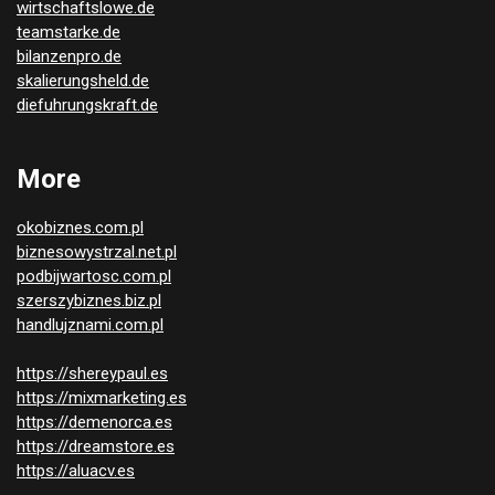
wirtschaftslowe.de
teamstarke.de
bilanzenpro.de
skalierungsheld.de
diefuhrungskraft.de
More
okobiznes.com.pl
biznesowystrzal.net.pl
podbijwartosc.com.pl
szerszybiznes.biz.pl
handlujznami.com.pl
https://shereypaul.es
https://mixmarketing.es
https://demenorca.es
https://dreamstore.es
https://aluacv.es