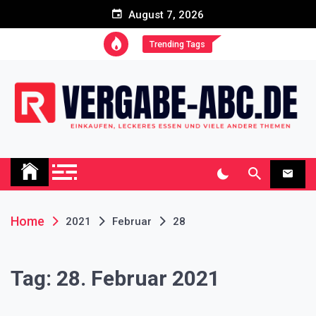
Skip
August 7, 2026
to
content
Trending Tags
Vergabe-abc.de Blog
Einkaufen, leckeres Essen und viele andere Themen
Home
2021
Februar
28
Tag:
28. Februar 2021