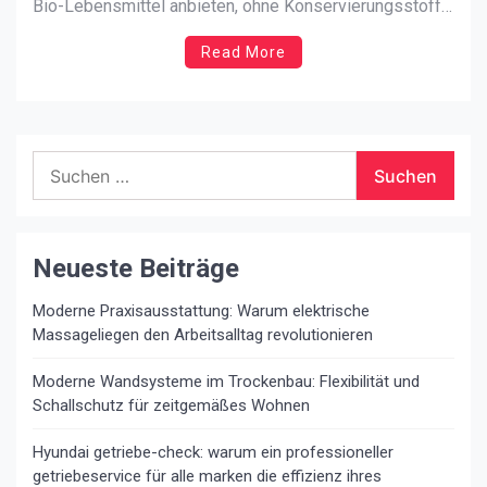
Bio-Lebensmittel anbieten, ohne Konservierungsstoffe,
Farbstoffe, wertvoll, voller Vitamine und Mineralien. Es
Read More
lohnt sich, mehr für solches Essen zu bezahlen und
gutes Essen zu einem guten Preis genießen zu können.
Es lohnt sich, nach solchen Produkten zu […]
Suchen
nach:
Neueste Beiträge
Moderne Praxisausstattung: Warum elektrische
Massageliegen den Arbeitsalltag revolutionieren
Moderne Wandsysteme im Trockenbau: Flexibilität und
Schallschutz für zeitgemäßes Wohnen
Hyundai getriebe-check: warum ein professioneller
getriebeservice für alle marken die effizienz ihres