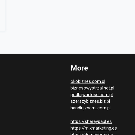
More
okobiznes.com.pl
biznesowystrzal.net.pl
podbijwartosc.com.pl
szerszybiznes.biz.pl
handlujznami.com.pl
https://shereypaul.es
https://mixmarketing.es
https://demenorca.es