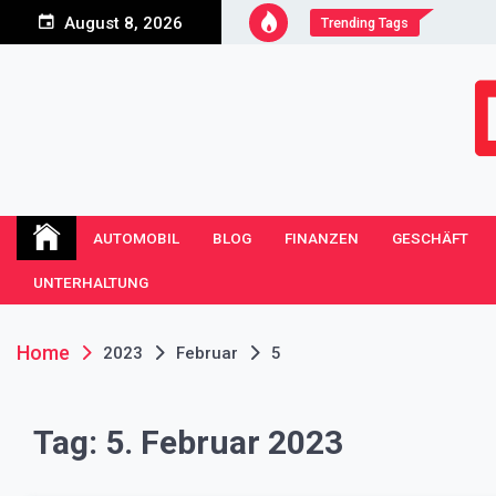
Skip
August 8, 2026
Trending Tags
to
content
Vergabe-abc.de Blog
Einkaufen, leckeres Essen und viele andere Themen
AUTOMOBIL
BLOG
FINANZEN
GESCHÄFT
UNTERHALTUNG
Home
2023
Februar
5
Tag:
5. Februar 2023