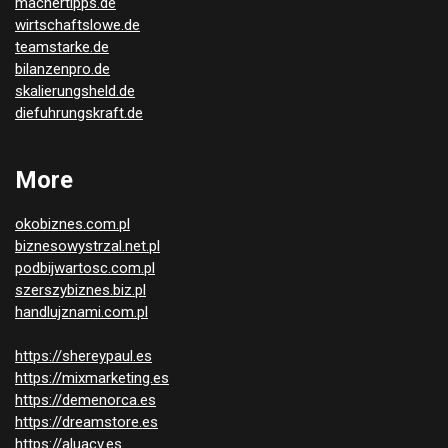
machertipps.de
wirtschaftslowe.de
teamstarke.de
bilanzenpro.de
skalierungsheld.de
diefuhrungskraft.de
More
okobiznes.com.pl
biznesowystrzal.net.pl
podbijwartosc.com.pl
szerszybiznes.biz.pl
handlujznami.com.pl
https://shereypaul.es
https://mixmarketing.es
https://demenorca.es
https://dreamstore.es
https://aluacv.es