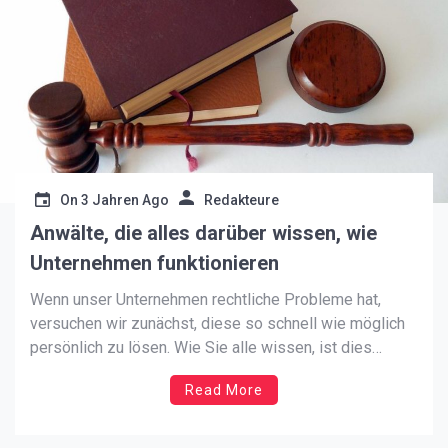
On
3 Jahren Ago
Redakteure
Anwälte, die alles darüber wissen, wie
Unternehmen funktionieren
Wenn unser Unternehmen rechtliche Probleme hat,
versuchen wir zunächst, diese so schnell wie möglich
persönlich zu lösen. Wie Sie alle wissen, ist dies
jedoch manchmal nicht möglich, und manchmal können
Read More
unsere Maßnahmen die Dinge nur verschlimmern. Was
also sollten Sie jetzt entscheiden, wenn Sie rechtliche
Probleme in Ihrem Unternehmen haben? […]