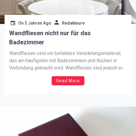
On
3 Jahren Ago
Redakteure
Wandfliesen nicht nur für das
Badezimmer
Wandfliesen sind ein beliebtes Veredelungsmaterial,
das am häufigsten mit Badezimmern und Küchen in
Verbindung gebracht wird. Wandfliesen sind jedoch ein
universelles Material, das sich auch in anderen Räumen
Read More
des Hauses gut macht. Wandfliesen Wandfliesen
Wohnzimmer. Das Wohnzimmer ist der zentrale Ort im
Haus, an dem wir viel Zeit verbringen. Wandfliesen […]