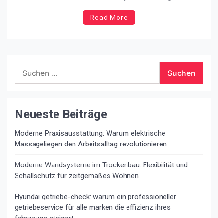
die dafür verantwortlich sind, dem Fahrer und den
Read More
Passagieren im Falle einer Kollision, eines Unfalls oder
eines anderen Verkehrsunfalls ein hohes Maß an
Sicherheit zu bieten. Ein sehr wichtiges Element ist der
[…]
Suchen
nach:
Neueste Beiträge
Moderne Praxisausstattung: Warum elektrische
Massageliegen den Arbeitsalltag revolutionieren
Moderne Wandsysteme im Trockenbau: Flexibilität und
Schallschutz für zeitgemäßes Wohnen
Hyundai getriebe-check: warum ein professioneller
getriebeservice für alle marken die effizienz ihres