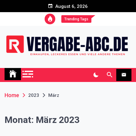
Skip
August 6, 2026
to
content
Trending Tags
Vergabe-abc.de Blog
Einkaufen, leckeres Essen und viele andere Themen
Home
2023
März
Monat:
März 2023