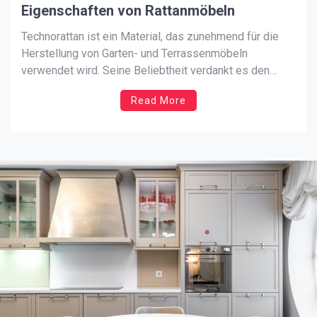
Eigenschaften von Rattanmöbeln
Technorattan ist ein Material, das zunehmend für die
Herstellung von Garten- und Terrassenmöbeln
verwendet wird. Seine Beliebtheit verdankt es den
vielen Vorteilen, die Technorattan gegenüber anderen
Read More
Materialien hat. Eigenschaften von Rattanmöbeln
Zunächst einmal ist Rattan sehr langlebig und
witterungsbeständig, wodurch Rattanmöbel viele Jahre
ohne Renovierungsbedarf genutzt werden können.
Zweitens ist […]