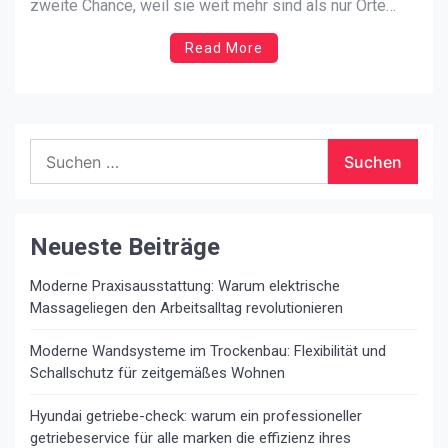
zweite Chance, weil sie weit mehr sind als nur Orte
zum Einkaufen. Sie sind Herzstücke der
Read More
Nachbarschaften, Orte des Austauschs und tragen
maßgeblich zur sozialen Vernetzung bei. In Zeiten der
Digitalisierung und des Online-Handels geraten sie oft
in […]
Suchen
nach:
Neueste Beiträge
Moderne Praxisausstattung: Warum elektrische
Massageliegen den Arbeitsalltag revolutionieren
Moderne Wandsysteme im Trockenbau: Flexibilität und
Schallschutz für zeitgemäßes Wohnen
Hyundai getriebe-check: warum ein professioneller
getriebeservice für alle marken die effizienz ihres