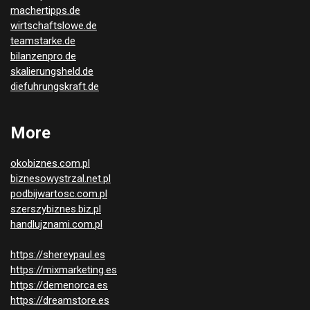
machertipps.de
wirtschaftslowe.de
teamstarke.de
bilanzenpro.de
skalierungsheld.de
diefuhrungskraft.de
More
okobiznes.com.pl
biznesowystrzal.net.pl
podbijwartosc.com.pl
szerszybiznes.biz.pl
handlujznami.com.pl
https://shereypaul.es
https://mixmarketing.es
https://demenorca.es
https://dreamstore.es