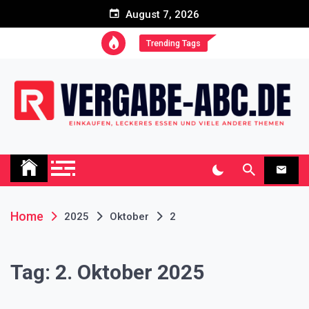
Skip
August 7, 2026
to
content
Trending Tags
Vergabe-abc.de Blog
Einkaufen, leckeres Essen und viele andere Themen
Home
2025
Oktober
2
Tag:
2. Oktober 2025