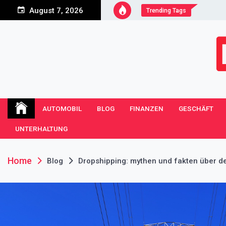
Skip
August 7, 2026
Trending Tags
to
content
Vergabe-abc.de Blog
Einkaufen, leckeres Essen und viele andere Themen
AUTOMOBIL
BLOG
FINANZEN
GESCHÄFT
UNTERHALTUNG
Home
Blog
Dropshipping: mythen und fakten über d