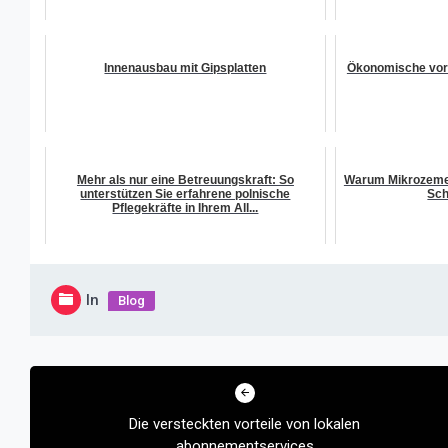
Innenausbau mit Gipsplatten
Ökonomische vort
Mehr als nur eine Betreuungskraft: So
Warum Mikrozement
unterstützen Sie erfahrene polnische
Sch
Pflegekräfte in Ihrem All...
In
Blog
Beitragsnavigation
Die versteckten vorteile von lokalen
abonnementservices