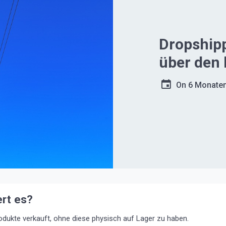
Dropship
über den 
On
6 Monate
ert es?
odukte verkauft, ohne diese physisch auf Lager zu haben.