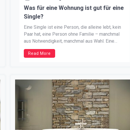
Was für eine Wohnung ist gut für eine
Single?
Eine Single ist eine Person, die alleine lebt, kein
Paar hat, eine Person ohne Familie – manchmal
aus Notwendigkeit, manchmal aus Wahl. Eine
solche Person braucht eine eigene Ecke – es ist
Read More
normalerweise eine Einzimmerwohnung,
manchmal können es zwei Zimmer sein. Es hängt
alles vom Reichtum eines solchen ab. Manchmal
[…]