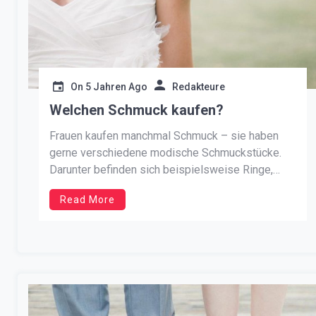
On
5 Jahren Ago
Redakteure
Welchen Schmuck kaufen?
Frauen kaufen manchmal Schmuck – sie haben
gerne verschiedene modische Schmuckstücke.
Darunter befinden sich beispielsweise Ringe,
Armbänder, Ohrringe oder Halsketten, Broschen,
Read More
Clips. Die Auswahl an solchen Schmuckstücken
ist groß und die Preise variieren. Damen wählen
Schmuck aus Gold, Silber, Platin, manchmal
Kunststoff oder Holz, manchmal Stein. Guter
Schmuck bedeutet Zufriedenheit […]