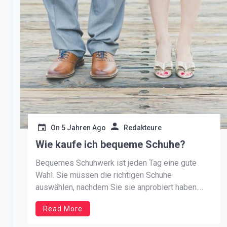
On
5 Jahren Ago
Redakteure
Wie kaufe ich bequeme Schuhe?
Bequemes Schuhwerk ist jeden Tag eine gute
Wahl. Sie müssen die richtigen Schuhe
auswählen, nachdem Sie sie anprobiert haben.
Schuhe online zu kaufen ist eine schreckliche
Read More
Idee – man kann keine Schuhe kaufen, ohne
Schuhe zu messen. Wenn eine Marke für uns