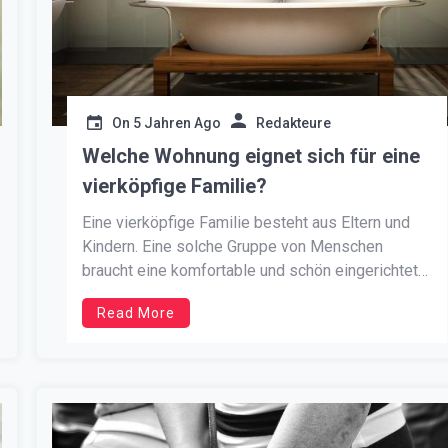
On
5 Jahren Ago
Redakteure
Welche Wohnung eignet sich für eine
vierköpfige Familie?
Eine vierköpfige Familie besteht aus Eltern und
Kindern. Eine solche Gruppe von Menschen
braucht eine komfortable und schön eingerichtete
Wohnung. Es sollte geräumig sein, 60-100
Read More
Quadratmeter. Es werden mindestens drei
Zimmer benötigt – eines für Eltern, eines für
Kinder und eine Lounge für alle. Manchmal sind
zwei Zimmer für Kinder […]