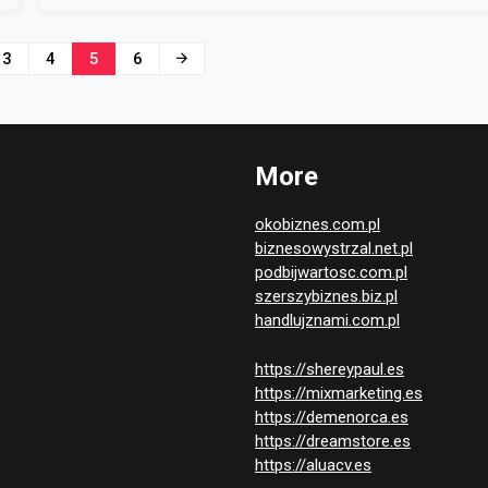
Ausschnitte und ausgefallene Styles. Im Büro
werden elegante, hochwertige Kleidung getragen,
3
4
5
6
jedoch […]
More
okobiznes.com.pl
biznesowystrzal.net.pl
podbijwartosc.com.pl
szerszybiznes.biz.pl
handlujznami.com.pl
https://shereypaul.es
https://mixmarketing.es
https://demenorca.es
https://dreamstore.es
https://aluacv.es