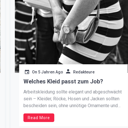
On
5 Jahren Ago
Redakteure
Welches Kleid passt zum Job?
Arbeitskleidung sollte elegant und abgeschwächt
sein – Kleider, Röcke, Hosen und Jacken sollten
bescheiden sein, ohne unnötige Ornamente und
Dekorationen. Elegante Arbeitskleidung ist
Read More
bescheiden und raffiniert. Im Büro ist kein Platz
für goldene und silberne Kleider, Rüschen, große