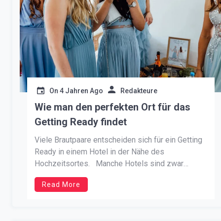
On
4 Jahren Ago
Redakteure
Wie man den perfekten Ort für das
Getting Ready findet
Viele Brautpaare entscheiden sich für ein Getting
Ready in einem Hotel in der Nähe des
Hochzeitsortes. Manche Hotels sind zwar
wunderschön, aber viele zwingen Sie und Ihre
Read More
Brautjungfern in winzige Zimmer mit wenigen
(oder manchmal sogar gar keinen) Fenstern (ein
absolutes No-Go für Fotos). Je nach Größe Ihrer