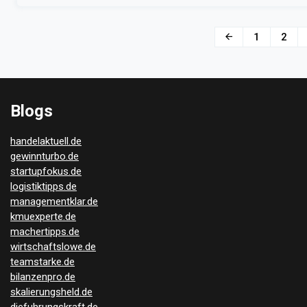
geeignet ist, müssen Sie ihr treu bleiben. Die […]
Beitragsnavigation
1
2
Blogs
handelaktuell.de
gewinnturbo.de
startupfokus.de
logistiktipps.de
managementklar.de
kmuexperte.de
machertipps.de
wirtschaftslowe.de
teamstarke.de
bilanzenpro.de
skalierungsheld.de