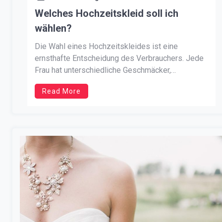
Welches Hochzeitskleid soll ich
wählen?
Die Wahl eines Hochzeitskleides ist eine
ernsthafte Entscheidung des Verbrauchers. Jede
Frau hat unterschiedliche Geschmäcker,
unterschiedliche Bedürfnisse und
Read More
unterschiedliche finanzielle Möglichkeiten. Man
wird ein bescheidenes, schlichtes, Mini oder
knielanges Kleid wählen. Ein anderer wird sich für
das Baiser-Modell entscheiden, bei dem es sich
um eine Menge Schnickschnack handelt, in dem
[…]