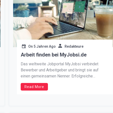
On
5 Jahren Ago
Redakteure
Arbeit finden bei MyJobsi.de
Das weltweite Jobportal MyJobsi verbindet
Bewerber und Arbeitgeber und bringt sie auf
einen gemeinsamen Nenner. Erfolgreiche
Kandidaten an den Mann zu bringen.
Read More
Stellenanzeigen in Deutschland schalten war noch
nie so einfach. Falls Sie auf der Suche nach neuen
Mitarbeitern sind und ein Stellenangebote
schalten möchten, sollten Sie hier Ihr Job […]